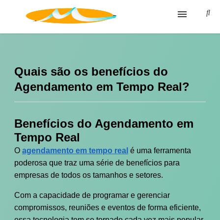
Blog
Glossário
Quais são os benefícios do
Agendamento em Tempo Real?
Política de privacidade
Termos de Uso
Benefícios do Agendamento em
Tempo Real
O
agendamento em tempo real
é uma ferramenta
poderosa que traz uma série de benefícios para
empresas de todos os tamanhos e setores.
Com a capacidade de programar e gerenciar
compromissos, reuniões e eventos de forma eficiente,
essa tecnologia tem se tornado cada vez mais popular.