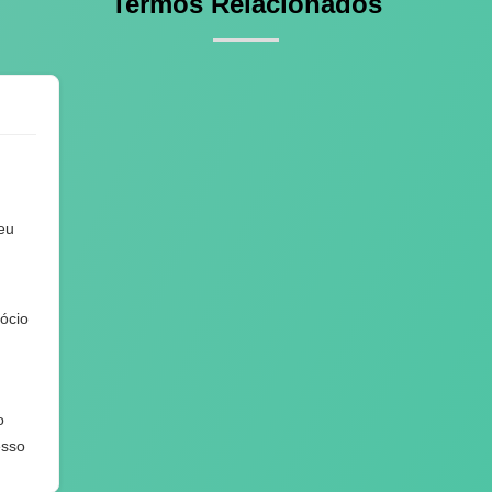
Termos Relacionados
seu
ócio
o
esso