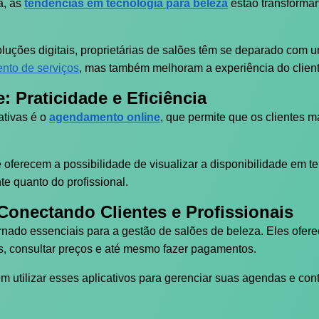
a, as
tendências em tecnologia para beleza
estão transforma
uções digitais, proprietárias de salões têm se deparado com 
to de serviços
, mas também melhoram a experiência do client
 Praticidade e Eficiência
ativas é o
agendamento online
, que permite que os clientes 
ferecem a possibilidade de visualizar a disponibilidade em tem
te quanto do profissional.
Conectando Clientes e Profissionais
rnado essenciais para a gestão de salões de beleza. Eles ofe
s, consultar preços e até mesmo fazer pagamentos.
m utilizar esses aplicativos para gerenciar suas agendas e contr