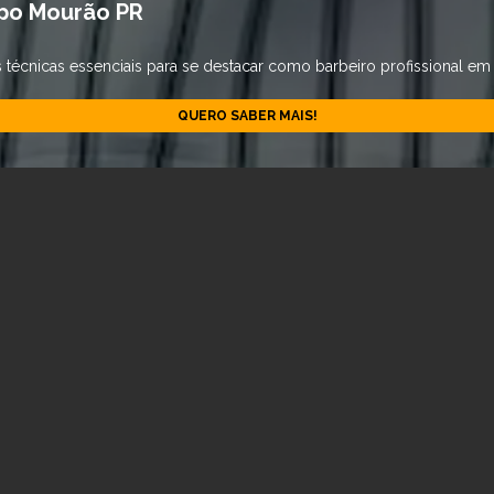
po Mourão PR
 técnicas essenciais para se destacar como barbeiro profissional 
QUERO SABER MAIS!