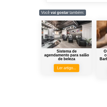
Você
vai gostar
também:
Sistema de
O
agendamento para salão
c
de beleza
Barb
Ler artigo...